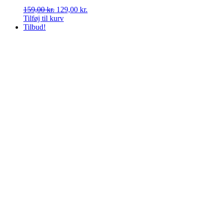
Den
Den
159,00
kr.
129,00
kr.
oprindelige
aktuelle
Tilføj til kurv
pris
pris
Tilbud!
var:
er:
159,00 kr..
129,00 kr..