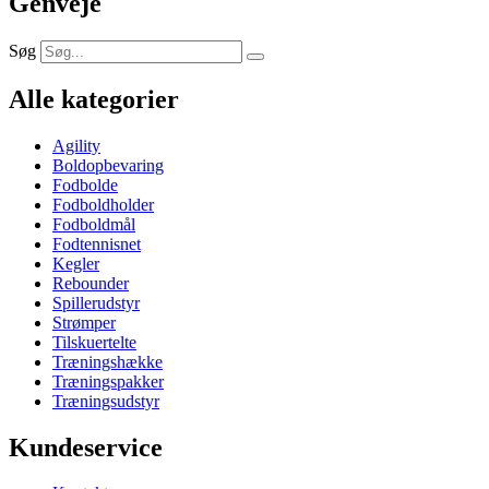
Genveje
Søg
Alle kategorier
Agility
Boldopbevaring
Fodbolde
Fodboldholder
Fodboldmål
Fodtennisnet
Kegler
Rebounder
Spillerudstyr
Strømper
Tilskuertelte
Træningshække
Træningspakker
Træningsudstyr
Kundeservice