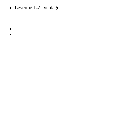
Videre
Levering 1-2 hverdage
til
indhold