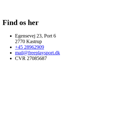
Find os her
Egensevej 23, Port 6
2770 Kastrup
+45 28962909
mail@freeplaysport.dk
CVR 27085687