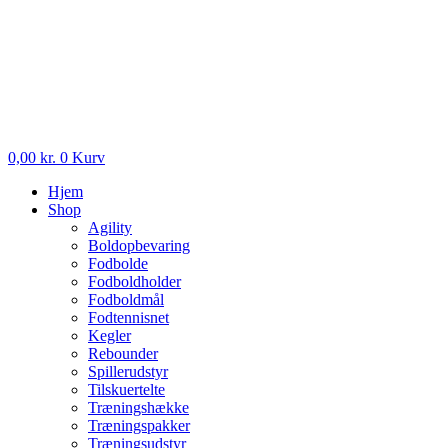
0,00
kr.
0
Kurv
Hjem
Shop
Agility
Boldopbevaring
Fodbolde
Fodboldholder
Fodboldmål
Fodtennisnet
Kegler
Rebounder
Spillerudstyr
Tilskuertelte
Træningshække
Træningspakker
Træningsudstyr