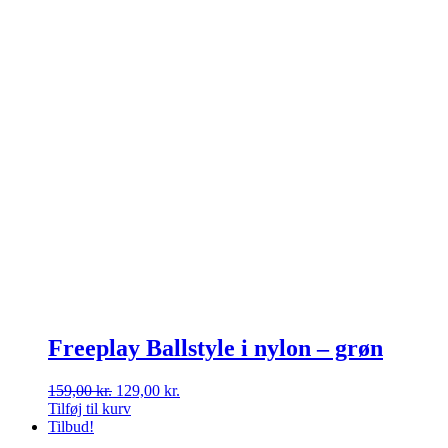
Freeplay Ballstyle i nylon – grøn
Den
Den
159,00
kr.
129,00
kr.
oprindelige
aktuelle
Tilføj til kurv
pris
pris
Tilbud!
var:
er: