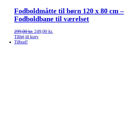
Fodboldmåtte til børn 120 x 80 cm –
Fodboldbane til værelset
Den
Den
299,00
kr.
249,00
kr.
oprindelige
aktuelle
Tilføj til kurv
pris
pris
Tilbud!
var:
er:
299,00 kr..
249,00 kr..