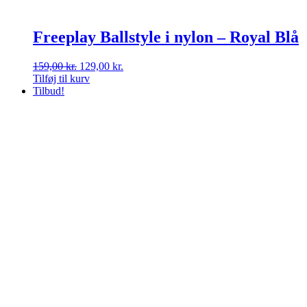
Freeplay Ballstyle i nylon – Royal Blå
Den
Den
159,00
kr.
129,00
kr.
oprindelige
aktuelle
Tilføj til kurv
pris
pris
Tilbud!
var:
er:
159,00 kr..
129,00 kr..