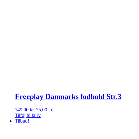
Freeplay Danmarks fodbold Str.3
Den
Den
149,00
kr.
75,00
kr.
oprindelige
aktuelle
Tilføj til kurv
pris
pris
Tilbud!
var:
er:
149,00 kr..
75,00 kr..