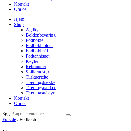
Kontakt
Om os
Hjem
Shop
Agility
Boldopbevaring
Fodbolde
Fodboldholder
Fodboldmål
Fodtennisnet
Kegler
Rebounder
Spillerudstyr
Tilskuertelte
Træningshække
Træningspakker
Træningsudstyr
Kontakt
Om os
Søg
Forside
/ Fodbolde