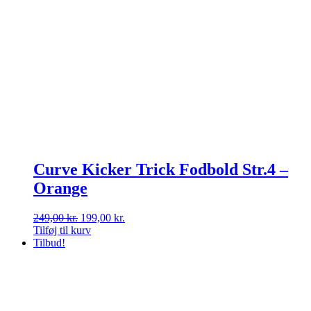
Curve Kicker Trick Fodbold Str.4 –
Orange
Den
Den
249,00
kr.
199,00
kr.
oprindelige
aktuelle
Tilføj til kurv
pris
pris
Tilbud!
var:
er:
249,00 kr..
199,00 kr..