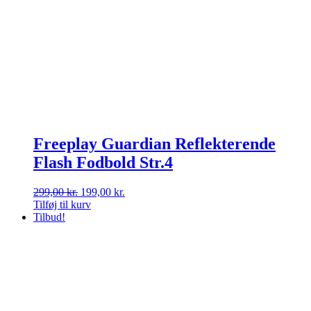
Freeplay Guardian Reflekterende
Flash Fodbold Str.4
Den
Den
299,00
kr.
199,00
kr.
oprindelige
aktuelle
Tilføj til kurv
pris
pris
Tilbud!
var:
er:
299,00 kr..
199,00 kr..