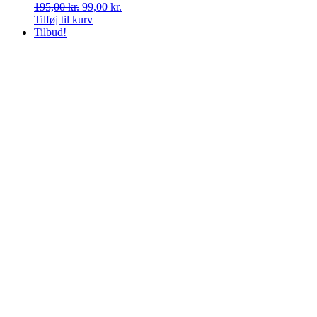
Den
Den
195,00
kr.
99,00
kr.
oprindelige
aktuelle
Tilføj til kurv
pris
pris
Tilbud!
var:
er:
195,00 kr..
99,00 kr..