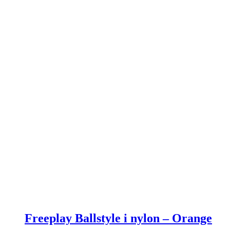
159,00 kr..
129,00 kr..
Freeplay Ballstyle i nylon – Orange