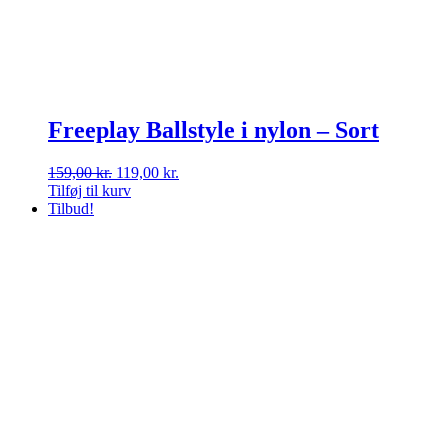
Freeplay Ballstyle i nylon – Sort
Den
Den
159,00
kr.
119,00
kr.
oprindelige
aktuelle
Tilføj til kurv
pris
pris
Tilbud!
var:
er:
159,00 kr..
119,00 kr..