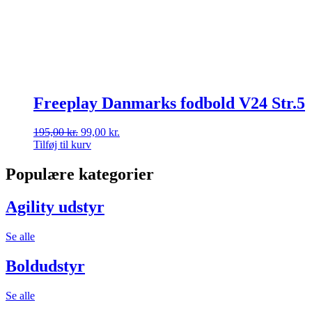
Freeplay Danmarks fodbold V24 Str.5
Den
Den
195,00
kr.
99,00
kr.
oprindelige
aktuelle
Tilføj til kurv
pris
pris
var:
er:
Populære kategorier
195,00 kr..
99,00 kr..
Agility udstyr
Se alle
Boldudstyr
Se alle