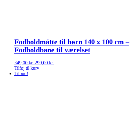
Fodboldmåtte til børn 140 x 100 cm –
Fodboldbane til værelset
Den
Den
349,00
kr.
299,00
kr.
oprindelige
aktuelle
Tilføj til kurv
pris
pris
Tilbud!
var:
er:
349,00 kr..
299,00 kr..