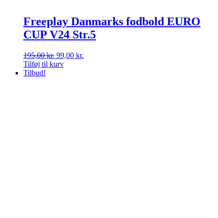
Freeplay Danmarks fodbold EURO
CUP V24 Str.5
Den
Den
195,00
kr.
99,00
kr.
oprindelige
aktuelle
Tilføj til kurv
pris
pris
Tilbud!
var:
er:
195,00 kr..
99,00 kr..