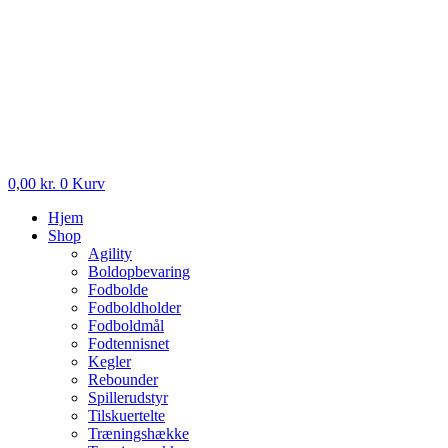
0,00
kr.
0
Kurv
Hjem
Shop
Agility
Boldopbevaring
Fodbolde
Fodboldholder
Fodboldmål
Fodtennisnet
Kegler
Rebounder
Spillerudstyr
Tilskuertelte
Træningshække