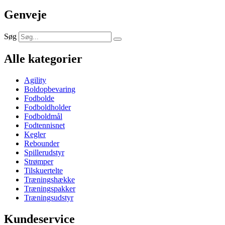
Genveje
Søg
Alle kategorier
Agility
Boldopbevaring
Fodbolde
Fodboldholder
Fodboldmål
Fodtennisnet
Kegler
Rebounder
Spillerudstyr
Strømper
Tilskuertelte
Træningshække
Træningspakker
Træningsudstyr
Kundeservice