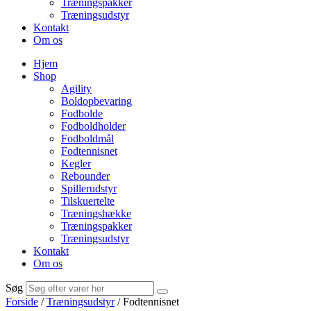
Træningspakker
Træningsudstyr
Kontakt
Om os
Hjem
Shop
Agility
Boldopbevaring
Fodbolde
Fodboldholder
Fodboldmål
Fodtennisnet
Kegler
Rebounder
Spillerudstyr
Tilskuertelte
Træningshække
Træningspakker
Træningsudstyr
Kontakt
Om os
Søg
Forside
/
Træningsudstyr
/ Fodtennisnet