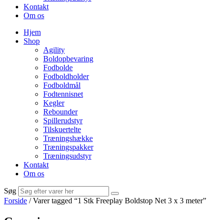
Kontakt
Om os
Hjem
Shop
Agility
Boldopbevaring
Fodbolde
Fodboldholder
Fodboldmål
Fodtennisnet
Kegler
Rebounder
Spillerudstyr
Tilskuertelte
Træningshække
Træningspakker
Træningsudstyr
Kontakt
Om os
Søg
Forside
/ Varer tagged “1 Stk Freeplay Boldstop Net 3 x 3 meter”