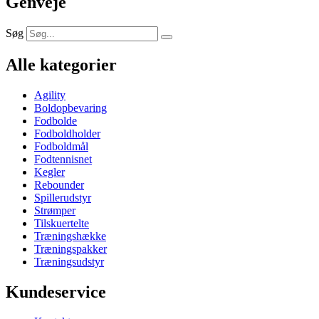
Genveje
Søg
Alle kategorier
Agility
Boldopbevaring
Fodbolde
Fodboldholder
Fodboldmål
Fodtennisnet
Kegler
Rebounder
Spillerudstyr
Strømper
Tilskuertelte
Træningshække
Træningspakker
Træningsudstyr
Kundeservice