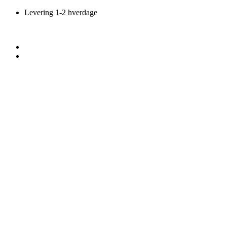
Videre
Levering 1-2 hverdage
til
indhold