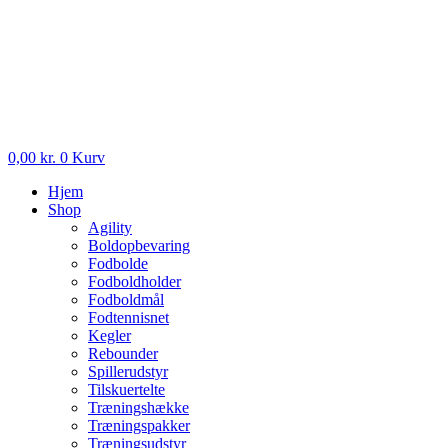
0,00
kr.
0
Kurv
Hjem
Shop
Agility
Boldopbevaring
Fodbolde
Fodboldholder
Fodboldmål
Fodtennisnet
Kegler
Rebounder
Spillerudstyr
Tilskuertelte
Træningshække
Træningspakker
Træningsudstyr