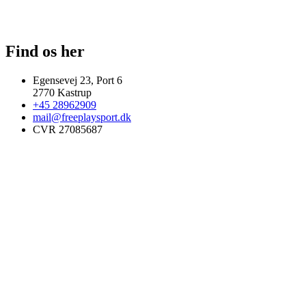
Find os her
Egensevej 23, Port 6
2770 Kastrup
+45 28962909
mail@freeplaysport.dk
CVR 27085687