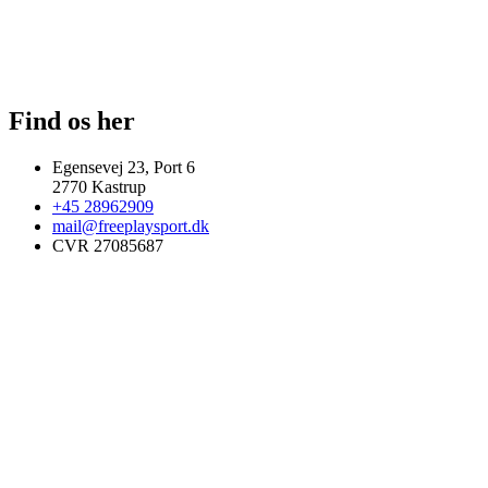
Find os her
Egensevej 23, Port 6
2770 Kastrup
+45 28962909
mail@freeplaysport.dk
CVR 27085687