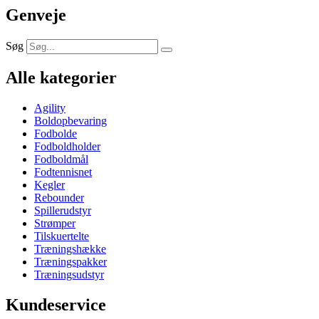
Genveje
Søg
Alle kategorier
Agility
Boldopbevaring
Fodbolde
Fodboldholder
Fodboldmål
Fodtennisnet
Kegler
Rebounder
Spillerudstyr
Strømper
Tilskuertelte
Træningshække
Træningspakker
Træningsudstyr
Kundeservice