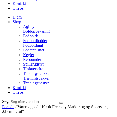
Kontakt
Om os
Hjem
Shop
Agility
Boldopbevaring
Fodbolde
Fodboldholder
Fodboldmål
Fodtennisnet
Kegler
Rebounder
Spillerudstyr
Tilskuertelte
Træningshække
Træningspakker
Træningsudstyr
Kontakt
Om os
Søg
Forside
/ Varer tagged “10 stk Freeplay Markering og Sportskegle
23 cm - Gul”