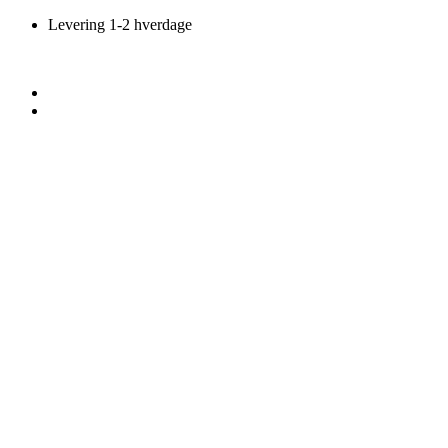
Videre
Levering 1-2 hverdage
til
indhold