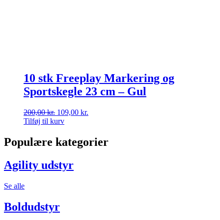
10 stk Freeplay Markering og
Sportskegle 23 cm – Gul
Den
Den
200,00
kr.
109,00
kr.
oprindelige
aktuelle
Tilføj til kurv
pris
pris
var:
er:
Populære kategorier
200,00 kr..
109,00 kr..
Agility udstyr
Se alle
Boldudstyr