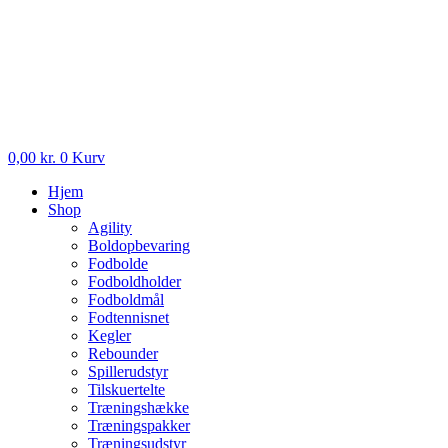
0,00
kr.
0
Kurv
Hjem
Shop
Agility
Boldopbevaring
Fodbolde
Fodboldholder
Fodboldmål
Fodtennisnet
Kegler
Rebounder
Spillerudstyr
Tilskuertelte
Træningshække
Træningspakker
Træningsudstyr