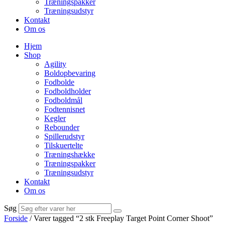
Træningspakker
Træningsudstyr
Kontakt
Om os
Hjem
Shop
Agility
Boldopbevaring
Fodbolde
Fodboldholder
Fodboldmål
Fodtennisnet
Kegler
Rebounder
Spillerudstyr
Tilskuertelte
Træningshække
Træningspakker
Træningsudstyr
Kontakt
Om os
Søg
Forside
/ Varer tagged “2 stk Freeplay Target Point Corner Shoot”