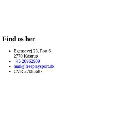
Find os her
Egensevej 23, Port 6
2770 Kastrup
+45 28962909
mail@freeplaysport.dk
CVR 27085687