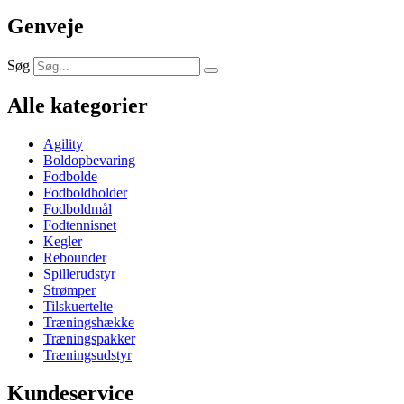
Genveje
Søg
Alle kategorier
Agility
Boldopbevaring
Fodbolde
Fodboldholder
Fodboldmål
Fodtennisnet
Kegler
Rebounder
Spillerudstyr
Strømper
Tilskuertelte
Træningshække
Træningspakker
Træningsudstyr
Kundeservice