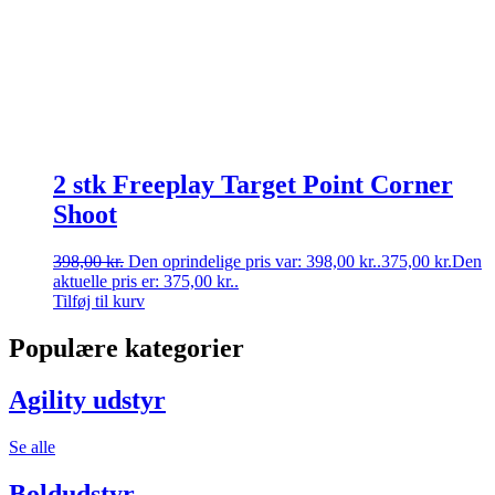
2 stk Freeplay Target Point Corner
Shoot
398,00
kr.
Den oprindelige pris var: 398,00 kr..
375,00
kr.
Den
aktuelle pris er: 375,00 kr..
Tilføj til kurv
Populære kategorier
Agility udstyr
Se alle
Boldudstyr