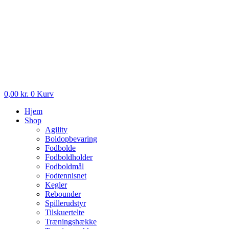
0,00
kr.
0
Kurv
Hjem
Shop
Agility
Boldopbevaring
Fodbolde
Fodboldholder
Fodboldmål
Fodtennisnet
Kegler
Rebounder
Spillerudstyr
Tilskuertelte
Træningshække