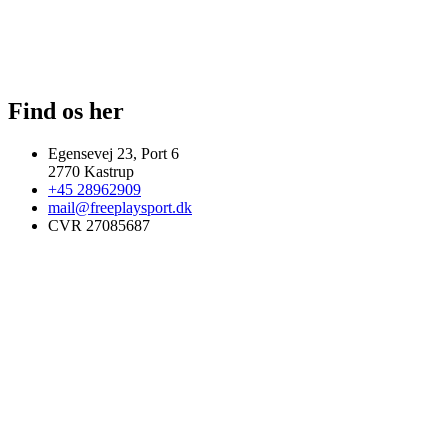
Find os her
Egensevej 23, Port 6
2770 Kastrup
+45 28962909
mail@freeplaysport.dk
CVR 27085687