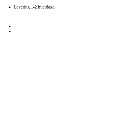
Videre
Levering 1-2 hverdage
til
indhold