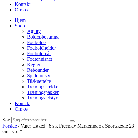
Kontakt
Om os
Hjem
Shop
Agility
Boldopbevaring
Fodbolde
Fodboldholder
Fodboldmål
Fodtennisnet
Kegler
Rebounder
Spillerudstyr
Tilskuertelte
Træningshække
Træningspakker
Træningsudstyr
Kontakt
Om os
Søg
Forside
/ Varer tagged “6 stk Freeplay Markering og Sportskegle 23
cm - Gul”