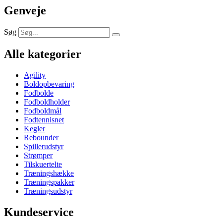
Genveje
Søg
Alle kategorier
Agility
Boldopbevaring
Fodbolde
Fodboldholder
Fodboldmål
Fodtennisnet
Kegler
Rebounder
Spillerudstyr
Strømper
Tilskuertelte
Træningshække
Træningspakker
Træningsudstyr
Kundeservice