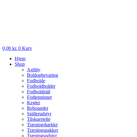
0,00
kr.
0
Kurv
Hjem
Shop
Agility
Boldopbevaring
Fodbolde
Fodboldholder
Fodboldmål
Fodtennisnet
Kegler
Rebounder
Spillerudstyr
Tilskuertelte
Træningshække
Træningspakker
Træningsudstyr