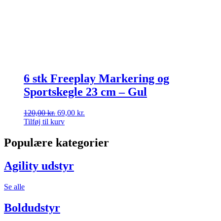
6 stk Freeplay Markering og
Sportskegle 23 cm – Gul
Den
Den
120,00
kr.
69,00
kr.
oprindelige
aktuelle
Tilføj til kurv
pris
pris
var:
er:
Populære kategorier
120,00 kr..
69,00 kr..
Agility udstyr
Se alle
Boldudstyr