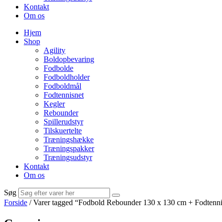
Kontakt
Om os
Hjem
Shop
Agility
Boldopbevaring
Fodbolde
Fodboldholder
Fodboldmål
Fodtennisnet
Kegler
Rebounder
Spillerudstyr
Tilskuertelte
Træningshække
Træningspakker
Træningsudstyr
Kontakt
Om os
Søg
Forside
/ Varer tagged “Fodbold Rebounder 130 x 130 cm + Fodtenn