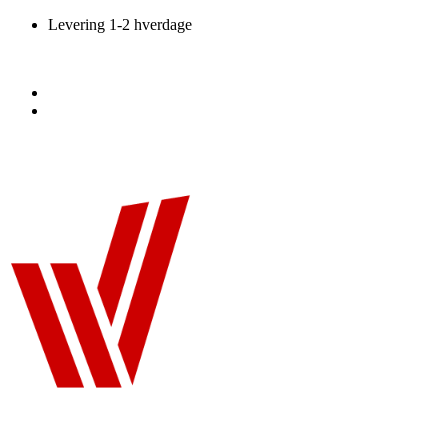
Videre
Levering 1-2 hverdage
til
indhold