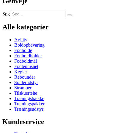
Genveje
Søg
Alle kategorier
Agility
Boldopbevaring
Fodbolde
Fodboldholder
Fodboldmål
Fodtennisnet
Kegler
Rebounder
Spillerudstyr
Strømper
Tilskuertelte
Træningshække
Træningspakker
Træningsudstyr
Kundeservice