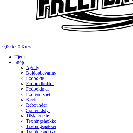
0,00
kr.
0
Kurv
Hjem
Shop
Agility
Boldopbevaring
Fodbolde
Fodboldholder
Fodboldmål
Fodtennisnet
Kegler
Rebounder
Spillerudstyr
Tilskuertelte
Træningshække
Træningspakker
Træningsudstyr