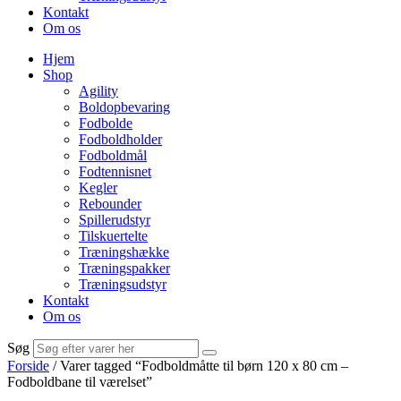
Kontakt
Om os
Hjem
Shop
Agility
Boldopbevaring
Fodbolde
Fodboldholder
Fodboldmål
Fodtennisnet
Kegler
Rebounder
Spillerudstyr
Tilskuertelte
Træningshække
Træningspakker
Træningsudstyr
Kontakt
Om os
Søg
Forside
/ Varer tagged “Fodboldmåtte til børn 120 x 80 cm –
Fodboldbane til værelset”