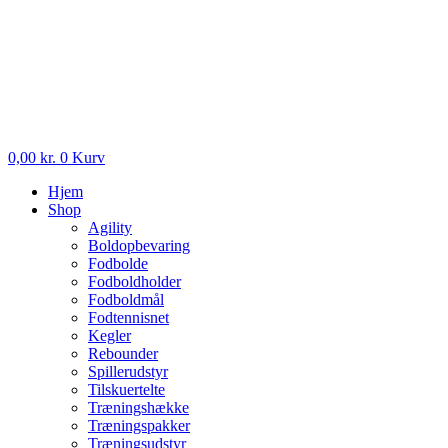
0,00
kr.
0
Kurv
Hjem
Shop
Agility
Boldopbevaring
Fodbolde
Fodboldholder
Fodboldmål
Fodtennisnet
Kegler
Rebounder
Spillerudstyr
Tilskuertelte
Træningshække
Træningspakker
Træningsudstyr