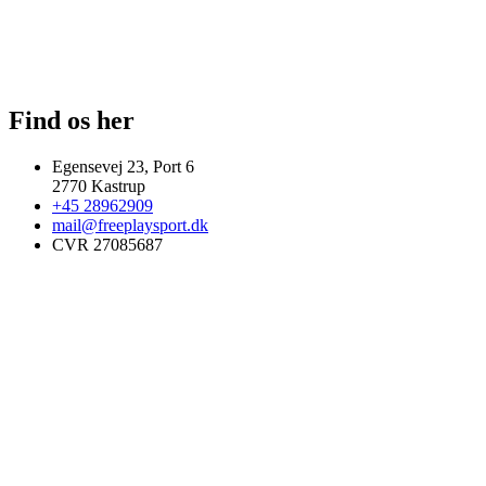
Find os her
Egensevej 23, Port 6
2770 Kastrup
+45 28962909
mail@freeplaysport.dk
CVR 27085687