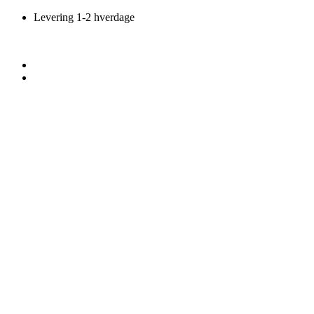
Videre
Levering 1-2 hverdage
til
indhold