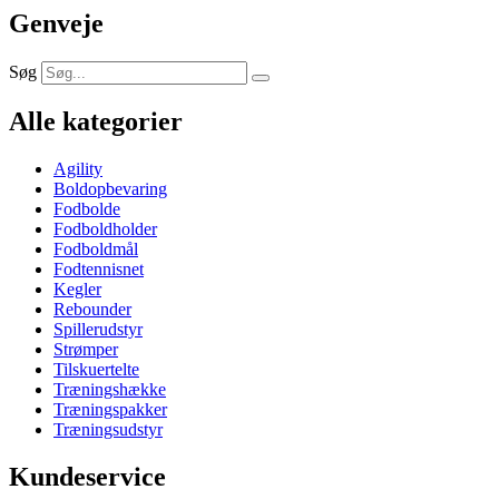
Genveje
Søg
Alle kategorier
Agility
Boldopbevaring
Fodbolde
Fodboldholder
Fodboldmål
Fodtennisnet
Kegler
Rebounder
Spillerudstyr
Strømper
Tilskuertelte
Træningshække
Træningspakker
Træningsudstyr
Kundeservice