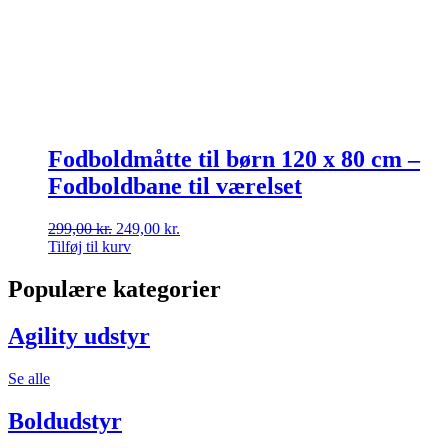
Fodboldmåtte til børn 120 x 80 cm –
Fodboldbane til værelset
Den
Den
299,00
kr.
249,00
kr.
oprindelige
aktuelle
Tilføj til kurv
pris
pris
var:
er:
Populære kategorier
299,00 kr..
249,00 kr..
Agility udstyr
Se alle
Boldudstyr