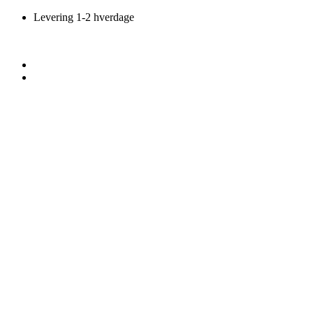
Videre
Levering 1-2 hverdage
til
indhold