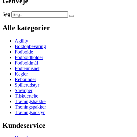
Genveje
Søg
Alle kategorier
Agility
Boldopbevaring
Fodbolde
Fodboldholder
Fodboldmål
Fodtennisnet
Kegler
Rebounder
Spillerudstyr
Strømper
Tilskuertelte
Træningshække
Træningspakker
Træningsudstyr
Kundeservice