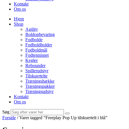
Kontakt
Om os
Hjem
Shop
Agility
Boldopbevaring
Fodbolde
Fodboldholder
Fodboldmål
Fodtennisnet
Kegler
Rebounder
Spillerudstyr
Tilskuertelte
Træningshække
Træningspakker
Træningsudstyr
Kontakt
Om os
Søg
Forside
/ Varer tagged “Freeplay Pop Up tilskuertelt i blå”