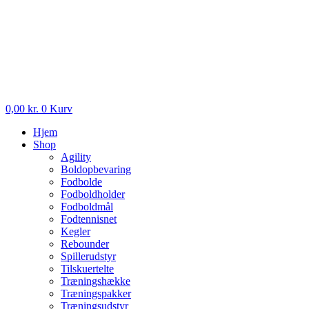
0,00
kr.
0
Kurv
Hjem
Shop
Agility
Boldopbevaring
Fodbolde
Fodboldholder
Fodboldmål
Fodtennisnet
Kegler
Rebounder
Spillerudstyr
Tilskuertelte
Træningshække
Træningspakker
Træningsudstyr