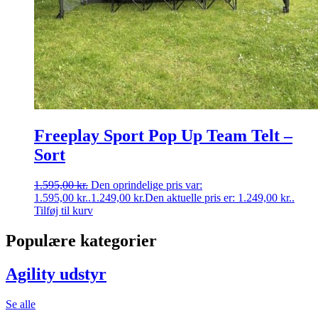
Freeplay Sport Pop Up Team Telt –
Sort
1.595,00
kr.
Den oprindelige pris var:
1.595,00 kr..
1.249,00
kr.
Den aktuelle pris er: 1.249,00 kr..
Tilføj til kurv
Populære kategorier
Agility udstyr
Se alle