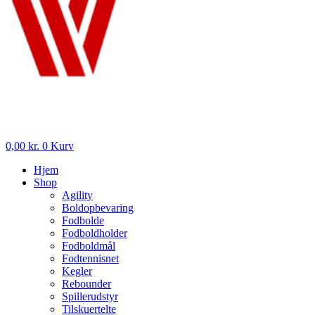
0,00
kr.
0
Kurv
Hjem
Shop
Agility
Boldopbevaring
Fodbolde
Fodboldholder
Fodboldmål
Fodtennisnet
Kegler
Rebounder
Spillerudstyr
Tilskuertelte