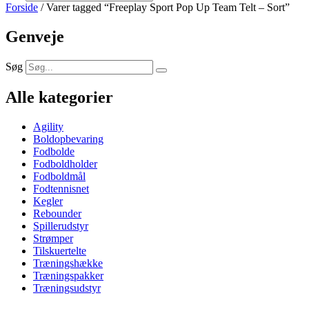
Forside
/ Varer tagged “Freeplay Sport Pop Up Team Telt – Sort”
Genveje
Søg
Alle kategorier
Agility
Boldopbevaring
Fodbolde
Fodboldholder
Fodboldmål
Fodtennisnet
Kegler
Rebounder
Spillerudstyr
Strømper
Tilskuertelte
Træningshække
Træningspakker
Træningsudstyr