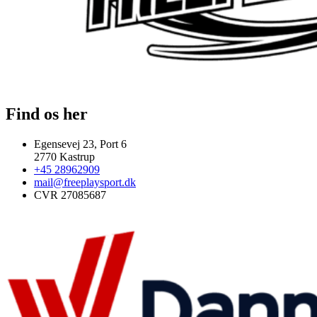
Find os her
Egensevej 23, Port 6
2770 Kastrup
+45 28962909
mail@freeplaysport.dk
CVR 27085687