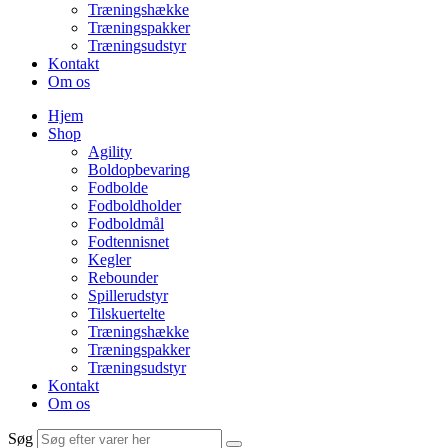
Træningshække
Træningspakker
Træningsudstyr
Kontakt
Om os
Hjem
Shop
Agility
Boldopbevaring
Fodbolde
Fodboldholder
Fodboldmål
Fodtennisnet
Kegler
Rebounder
Spillerudstyr
Tilskuertelte
Træningshække
Træningspakker
Træningsudstyr
Kontakt
Om os
Søg