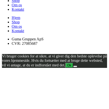
Shop
Om os
Kontakt
Hjem
Shop
Om os
Kontakt
Guma Gruppen ApS
CVR: 27085687
Vi bruger cookies for at sikre, at vi giver dig den bedste oplevelse på
vores hjemmeside. Hvis du fortsætter med at bruge dette websted,
vil vi antage, at du er indforstået med det.
Ok