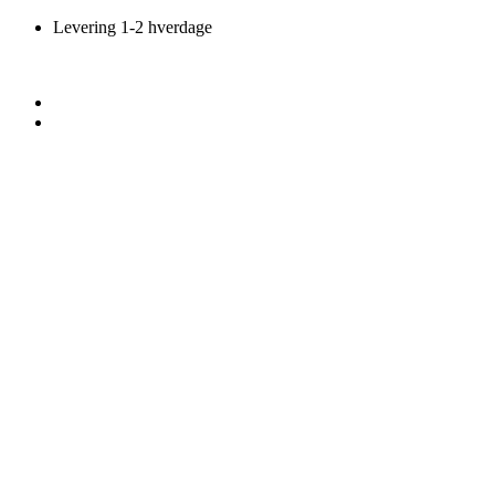
Videre
Levering 1-2 hverdage
til
indhold