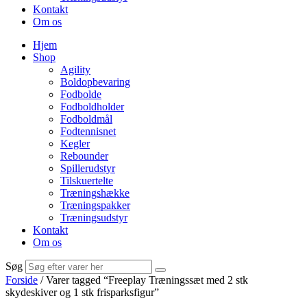
Kontakt
Om os
Hjem
Shop
Agility
Boldopbevaring
Fodbolde
Fodboldholder
Fodboldmål
Fodtennisnet
Kegler
Rebounder
Spillerudstyr
Tilskuertelte
Træningshække
Træningspakker
Træningsudstyr
Kontakt
Om os
Søg
Forside
/ Varer tagged “Freeplay Træningssæt med 2 stk
skydeskiver og 1 stk frisparksfigur”