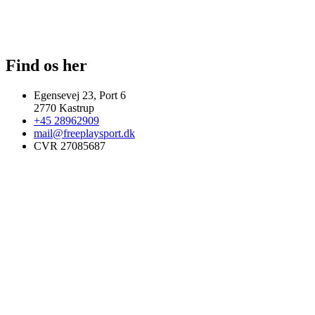
Find os her
Egensevej 23, Port 6
2770 Kastrup
+45 28962909
mail@freeplaysport.dk
CVR 27085687