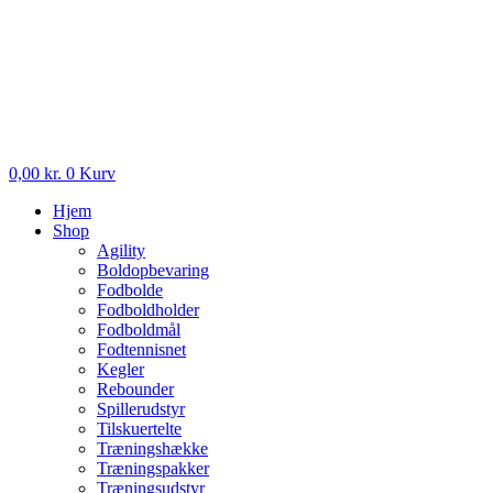
0,00
kr.
0
Kurv
Hjem
Shop
Agility
Boldopbevaring
Fodbolde
Fodboldholder
Fodboldmål
Fodtennisnet
Kegler
Rebounder
Spillerudstyr
Tilskuertelte
Træningshække
Træningspakker
Træningsudstyr