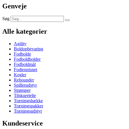
Genveje
Søg
Alle kategorier
Agility
Boldopbevaring
Fodbolde
Fodboldholder
Fodboldmål
Fodtennisnet
Kegler
Rebounder
Spillerudstyr
Strømper
Tilskuertelte
Træningshække
Træningspakker
Træningsudstyr
Kundeservice