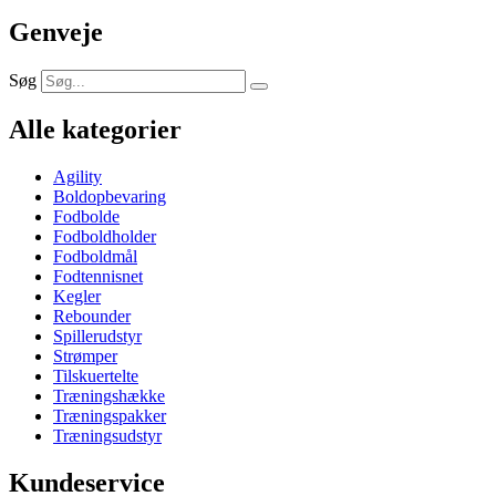
Genveje
Søg
Alle kategorier
Agility
Boldopbevaring
Fodbolde
Fodboldholder
Fodboldmål
Fodtennisnet
Kegler
Rebounder
Spillerudstyr
Strømper
Tilskuertelte
Træningshække
Træningspakker
Træningsudstyr
Kundeservice