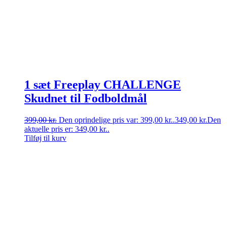
1 sæt Freeplay CHALLENGE
Skudnet til Fodboldmål
399,00
kr.
Den oprindelige pris var: 399,00 kr..
349,00
kr.
Den
aktuelle pris er: 349,00 kr..
Tilføj til kurv