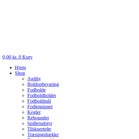
0,00
kr.
0
Kurv
Hjem
Shop
Agility
Boldopbevaring
Fodbolde
Fodboldholder
Fodboldmål
Fodtennisnet
Kegler
Rebounder
Spillerudstyr
Tilskuertelte
Træningshække