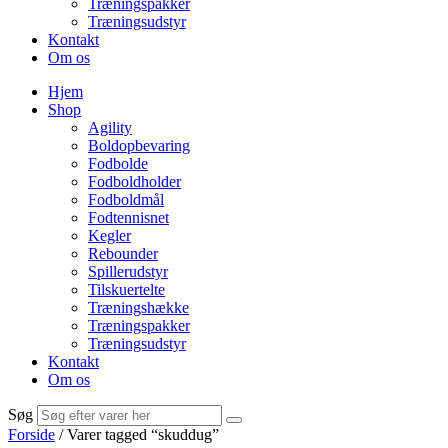
Træningspakker
Træningsudstyr
Kontakt
Om os
Hjem
Shop
Agility
Boldopbevaring
Fodbolde
Fodboldholder
Fodboldmål
Fodtennisnet
Kegler
Rebounder
Spillerudstyr
Tilskuertelte
Træningshække
Træningspakker
Træningsudstyr
Kontakt
Om os
Søg
Forside
/ Varer tagged “skuddug”