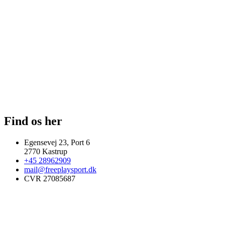
Find os her
Egensevej 23, Port 6
2770 Kastrup
+45 28962909
mail@freeplaysport.dk
CVR 27085687