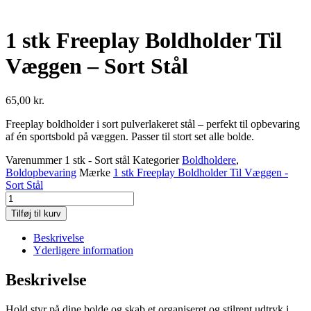
antal
1 stk Freeplay Boldholder Til
Væggen – Sort Stål
65,00
kr.
Freeplay boldholder i sort pulverlakeret stål – perfekt til opbevaring
af én sportsbold på væggen. Passer til stort set alle bolde.
Varenummer
1 stk - Sort stål
Kategorier
Boldholdere
,
Boldopbevaring
Mærke
1 stk Freeplay Boldholder Til Væggen -
Sort Stål
1
stk
Tilføj til kurv
Freeplay
Boldholder
Beskrivelse
Til
Yderligere information
Væggen
-
Beskrivelse
Sort
Stål
Hold styr på dine bolde og skab et organiseret og stilrent udtryk i
antal