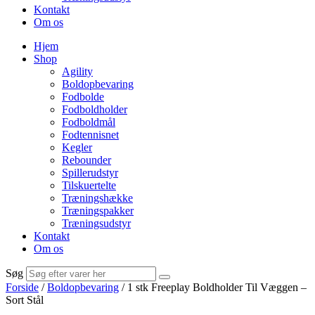
Kontakt
Om os
Hjem
Shop
Agility
Boldopbevaring
Fodbolde
Fodboldholder
Fodboldmål
Fodtennisnet
Kegler
Rebounder
Spillerudstyr
Tilskuertelte
Træningshække
Træningspakker
Træningsudstyr
Kontakt
Om os
Søg
Forside
/
Boldopbevaring
/ 1 stk Freeplay Boldholder Til Væggen –
Sort Stål