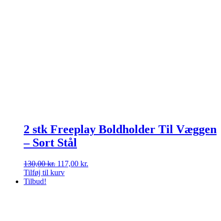
2 stk Freeplay Boldholder Til Væggen
– Sort Stål
Den
Den
130,00
kr.
117,00
kr.
oprindelige
aktuelle
Tilføj til kurv
pris
pris
Tilbud!
var:
er:
130,00 kr..
117,00 kr..