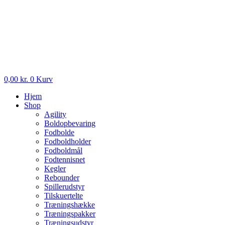
0,00
kr.
0
Kurv
Hjem
Shop
Agility
Boldopbevaring
Fodbolde
Fodboldholder
Fodboldmål
Fodtennisnet
Kegler
Rebounder
Spillerudstyr
Tilskuertelte
Træningshække
Træningspakker
Træningsudstyr