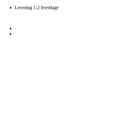
Videre
Levering 1-2 hverdage
til
indhold