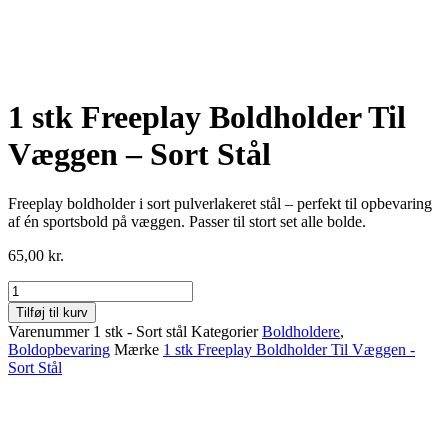
1 stk Freeplay Boldholder Til
Væggen – Sort Stål
Freeplay boldholder i sort pulverlakeret stål – perfekt til opbevaring
af én sportsbold på væggen. Passer til stort set alle bolde.
65,00
kr.
1
stk
Tilføj til kurv
Freeplay
Varenummer
1 stk - Sort stål
Kategorier
Boldholdere
,
Boldholder
Boldopbevaring
Mærke
1 stk Freeplay Boldholder Til Væggen -
Til
Sort Stål
Væggen
-
Sort
Stål