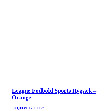
League Fodbold Sports Rygsæk –
Orange
Den
Den
149,00
kr.
129,00
kr.