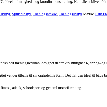
 Ideel til hurtigheds- og koordinationstræning. Kan tåle at blive trådt 
 udstyr
,
Spillerudstyr
,
Træningshække
,
Træningsudstyr
Mærke
1 stk F
leksibelt træningsredskab, designet til effektiv hurtigheds-, spring- og
gt vender tilbage til sin oprindelige form. Det gør den ideel til både bø
itness, atletik, schoolsport og generel motoriktræning.