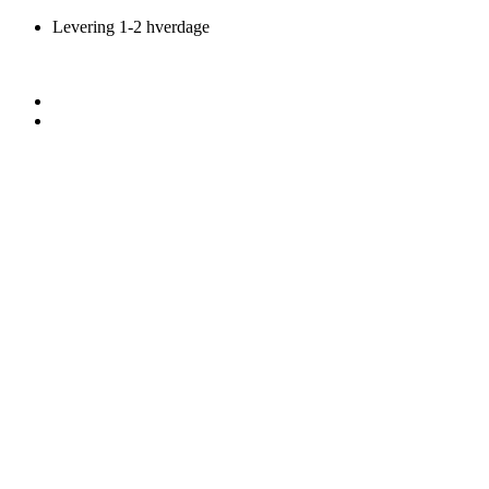
Videre
Levering 1-2 hverdage
til
indhold