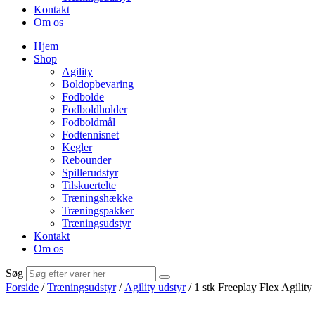
Kontakt
Om os
Hjem
Shop
Agility
Boldopbevaring
Fodbolde
Fodboldholder
Fodboldmål
Fodtennisnet
Kegler
Rebounder
Spillerudstyr
Tilskuertelte
Træningshække
Træningspakker
Træningsudstyr
Kontakt
Om os
Søg
Forside
/
Træningsudstyr
/
Agility udstyr
/ 1 stk Freeplay Flex Agili