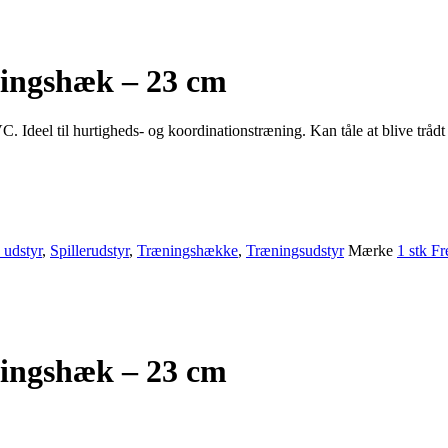
ningshæk – 23 cm
 Ideel til hurtigheds- og koordinationstræning. Kan tåle at blive trådt 
 udstyr
,
Spillerudstyr
,
Træningshække
,
Træningsudstyr
Mærke
1 stk F
ningshæk – 23 cm