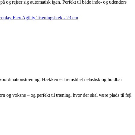
på og rejser sig automatisk igen. Perfekt til både inde- og udendørs
reeplay Flex Agility Træningshæk - 23 cm
 koordinationstræning. Hækken er fremstillet i elastisk og holdbar
rn og voksne – og perfekt til træning, hvor der skal være plads til fejl