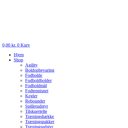
0,00
kr.
0
Kurv
Hjem
Shop
Agility
Boldopbevaring
Fodbolde
Fodboldholder
Fodboldmål
Fodtennisnet
Kegler
Rebounder
Spillerudstyr
Tilskuertelte
Træningshække
Træningspakker
Træningsudstyr