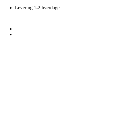
Videre
Levering 1-2 hverdage
til
indhold