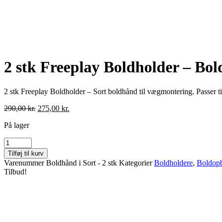
2 stk Freeplay Boldholder – Bol
2 stk Freeplay Boldholder – Sort boldhånd til vægmontering. Passer ti
Den
Den
290,00
kr.
275,00
kr.
oprindelige
aktuelle
På lager
pris
pris
var:
er:
2
290,00 kr..
275,00 kr..
stk
Tilføj til kurv
Freeplay
Varenummer
Boldhånd i Sort - 2 stk
Kategorier
Boldholdere
,
Boldopb
Boldholder
Tilbud!
-
Boldhånd
i
Sort
antal