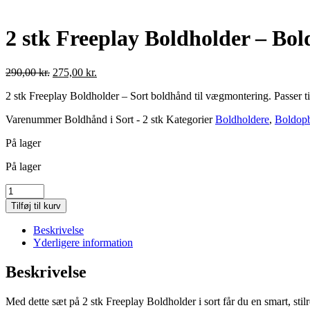
2 stk Freeplay Boldholder – Bol
Den
Den
290,00
kr.
275,00
kr.
oprindelige
aktuelle
2 stk Freeplay Boldholder – Sort boldhånd til vægmontering. Passer ti
pris
pris
var:
er:
Varenummer
Boldhånd i Sort - 2 stk
Kategorier
Boldholdere
,
Boldopb
290,00 kr..
275,00 kr..
På lager
På lager
2
stk
Tilføj til kurv
Freeplay
Boldholder
Beskrivelse
-
Yderligere information
Boldhånd
i
Beskrivelse
Sort
antal
Med dette sæt på 2 stk Freeplay Boldholder i sort får du en smart, stilr