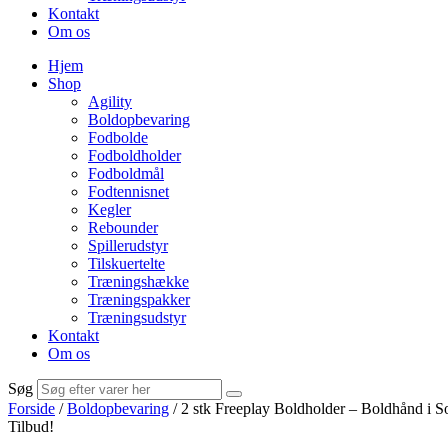
Kontakt
Om os
Hjem
Shop
Agility
Boldopbevaring
Fodbolde
Fodboldholder
Fodboldmål
Fodtennisnet
Kegler
Rebounder
Spillerudstyr
Tilskuertelte
Træningshække
Træningspakker
Træningsudstyr
Kontakt
Om os
Søg
Forside
/
Boldopbevaring
/ 2 stk Freeplay Boldholder – Boldhånd i S
Tilbud!