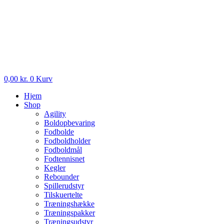
0,00
kr.
0
Kurv
Hjem
Shop
Agility
Boldopbevaring
Fodbolde
Fodboldholder
Fodboldmål
Fodtennisnet
Kegler
Rebounder
Spillerudstyr
Tilskuertelte
Træningshække
Træningspakker
Træningsudstyr