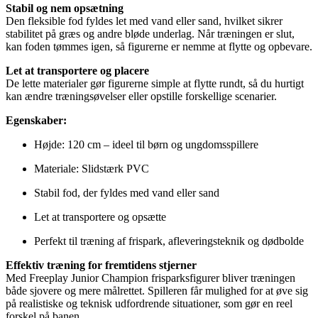
Stabil og nem opsætning
Den fleksible fod fyldes let med vand eller sand, hvilket sikrer
stabilitet på græs og andre bløde underlag. Når træningen er slut,
kan foden tømmes igen, så figurerne er nemme at flytte og opbevare.
Let at transportere og placere
De lette materialer gør figurerne simple at flytte rundt, så du hurtigt
kan ændre træningsøvelser eller opstille forskellige scenarier.
Egenskaber:
Højde: 120 cm – ideel til børn og ungdomsspillere
Materiale: Slidstærk PVC
Stabil fod, der fyldes med vand eller sand
Let at transportere og opsætte
Perfekt til træning af frispark, afleveringsteknik og dødbolde
Effektiv træning for fremtidens stjerner
Med Freeplay Junior Champion frisparksfigurer bliver træningen
både sjovere og mere målrettet. Spilleren får mulighed for at øve sig
på realistiske og teknisk udfordrende situationer, som gør en reel
forskel på banen.