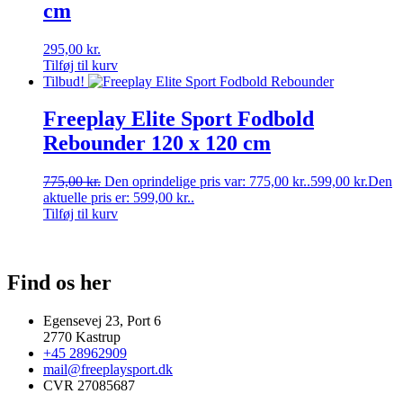
cm
295,00
kr.
Tilføj til kurv
Tilbud!
Freeplay Elite Sport Fodbold
Rebounder 120 x 120 cm
775,00
kr.
Den oprindelige pris var: 775,00 kr..
599,00
kr.
Den
aktuelle pris er: 599,00 kr..
Tilføj til kurv
Find os her
Egensevej 23, Port 6
2770 Kastrup
+45 28962909
mail@freeplaysport.dk
CVR 27085687