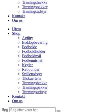
Træningshække
Træningspakker
Træningsudstyr
Kontakt
Om os
Hjem
Shop
Agility
Boldopbevaring
Fodbolde
Fodboldholder
Fodboldmål
Fodtennisnet
Kegler
Rebounder
Spillerudstyr
Tilskuertelte
Træningshække
Træningspakker
Træningsudstyr
Kontakt
Om os
Søg