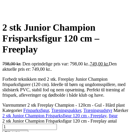
2 stk Junior Champion
Frisparksfigur 120 cm –
Freeplay
798,00
kr.
Den oprindelige pris var: 798,00 kr..
749,00
kr.
Den
aktuelle pris er: 749,00 kr..
Forbedr teknikken med 2 stk. Freeplay Junior Champion
frisparksfigurer (120 cm). Ideelle til børn og ungdomsspillere, med
slidstærk PVC, stabil fod og nem opsætning. Perfekt til træning af
frispark, afleveringer og dødbolde i både klub og have.
Varenummer
2 stk Freeplay Champion - 120cm - Gul - Hård plast
Kategorier
Frisparksfigur
,
Træningspakker
,
Træningsudstyr
Mærker
2 stk Junior Champion Frisparksfigur 120 cm - Freeplay
,
figur
2 stk Junior Champion Frisparksfigur 120 cm - Freeplay antal