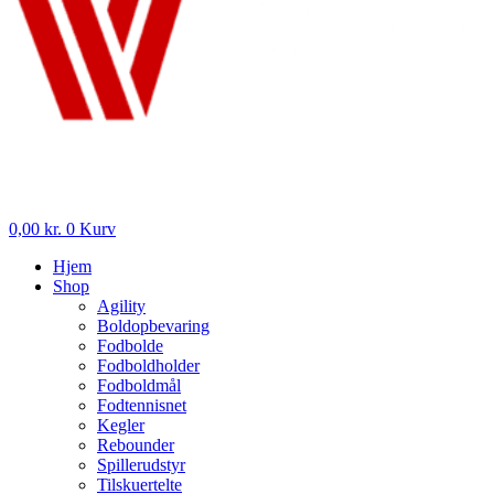
0,00
kr.
0
Kurv
Hjem
Shop
Agility
Boldopbevaring
Fodbolde
Fodboldholder
Fodboldmål
Fodtennisnet
Kegler
Rebounder
Spillerudstyr
Tilskuertelte