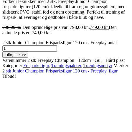
Forbedr teknikken med 2 stk. Freeplay Junior Champion
frisparksfigurer (120 cm). Ideelle til børn og ungdomsspillere, med
slidstærk PVC, stabil fod og nem opsætning. Perfekt til træning af
frispark, afleveringer og dødbolde i både klub og have.
798,00
kr.
Den oprindelige pris var: 798,00 kr..
749,00
kr.
Den
aktuelle pris er: 749,00 kr..
2 stk Junior Champion Frisparksfigur 120 cm - Freeplay antal
Tilføj til kurv
Varenummer
2 stk Freeplay Champion - 120cm - Gul - Hård plast
Kategorier
Frisparksfigur
,
Træningspakker
,
Træningsudstyr
Mærker
2 stk Junior Champion Frisparksfigur 120 cm - Freeplay
,
figur
Tilbud!