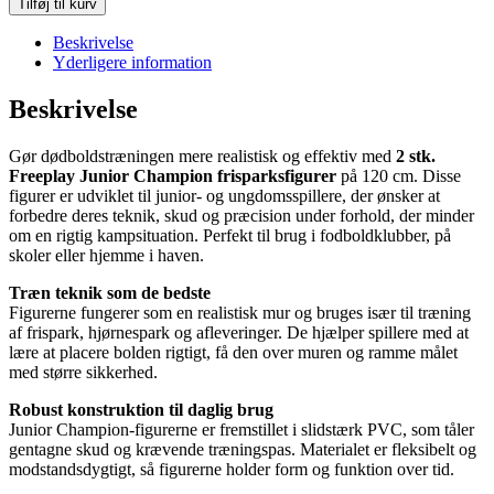
Tilføj til kurv
Beskrivelse
Yderligere information
Beskrivelse
Gør dødboldstræningen mere realistisk og effektiv med
2 stk.
Freeplay Junior Champion frisparksfigurer
på 120 cm. Disse
figurer er udviklet til junior- og ungdomsspillere, der ønsker at
forbedre deres teknik, skud og præcision under forhold, der minder
om en rigtig kampsituation. Perfekt til brug i fodboldklubber, på
skoler eller hjemme i haven.
Træn teknik som de bedste
Figurerne fungerer som en realistisk mur og bruges især til træning
af frispark, hjørnespark og afleveringer. De hjælper spillere med at
lære at placere bolden rigtigt, få den over muren og ramme målet
med større sikkerhed.
Robust konstruktion til daglig brug
Junior Champion-figurerne er fremstillet i slidstærk PVC, som tåler
gentagne skud og krævende træningspas. Materialet er fleksibelt og
modstandsdygtigt, så figurerne holder form og funktion over tid.