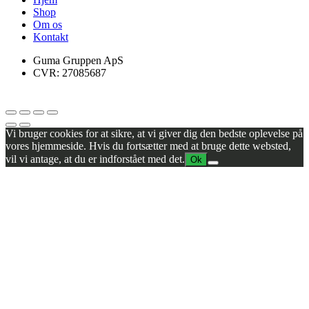
Shop
Om os
Kontakt
Guma Gruppen ApS
CVR: 27085687
Vi bruger cookies for at sikre, at vi giver dig den bedste oplevelse på
vores hjemmeside. Hvis du fortsætter med at bruge dette websted,
vil vi antage, at du er indforstået med det.
Ok