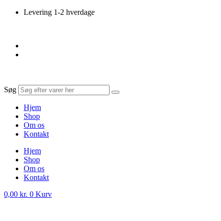
Videre
Levering 1-2 hverdage
til
indhold
Søg
Hjem
Shop
Om os
Kontakt
Hjem
Shop
Om os
Kontakt
0,00
kr.
0
Kurv