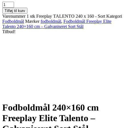
Fodboldmål
995,00 kr..
849,00 kr..
240×160
Tilføj til kurv
cm
Varenummer
1 stk Freeplay TALENTO 240 x 160 - Sort
Kategori
Freeplay
Fodboldmål
Mærker
fodboldmål
,
Fodboldmål Freeplay Elite
Elite
Talento 240×160 cm – Galvaniseret Sort Stål
Talento
Tilbud!
–
Galvaniseret
Sort
Stål
antal
Fodboldmål 240×160 cm
Freeplay Elite Talento –