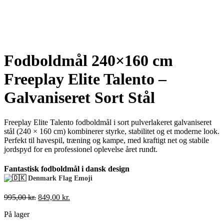
Fodboldmål 240×160 cm
Freeplay Elite Talento –
Galvaniseret Sort Stål
Freeplay Elite Talento fodboldmål i sort pulverlakeret galvaniseret
stål (240 × 160 cm) kombinerer styrke, stabilitet og et moderne look.
Perfekt til havespil, træning og kampe, med kraftigt net og stabile
jordspyd for en professionel oplevelse året rundt.
Fantastisk fodboldmål i dansk design
Den
Den
995,00
kr.
849,00
kr.
oprindelige
aktuelle
På lager
pris
pris
var:
er: