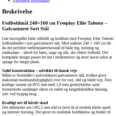
Yderligere information
Talento
–
Beskrivelse
Galvaniseret
Sort
Fodboldmål 240×160 cm Freeplay Elite Talento –
Stål
antal
Galvaniseret Sort Stål
Gør havespillet både stilfuldt og holdbart med Freeplay Elite Talento
fodboldmålet i sort galvaniseret stål. Med målene 240 × 160 cm får
du det perfekte mellemstørrelsesmål til både leg, træning og
småkampe – ideelt for børn, unge og alle, der elsker fodbold. Det
kompakte design passer let ind i mellemstore og store haver uden at
optage for meget plads.
Solid konstruktion – udviklet til dansk vejr
Målet er fremstillet i pulverlakeret galvaniseret stål, hvilket giver
maksimal modstandsdygtighed over for rust, slid og hårdt vejr. Den
kraftige ramme på Ø55 mm med 1,0 mm godstykkelse samt
forstærkede samlinger sikrer en stabil og langtidsholdbar løsning,
selv ved hyppig brug.
Kraftigt net til hårde skud
Det slidstærke net i Ø2,5 mm tråd er lavet til at modstå hårde spark
og intensiv træning. Det giver en realistisk boldfølelse og holder til