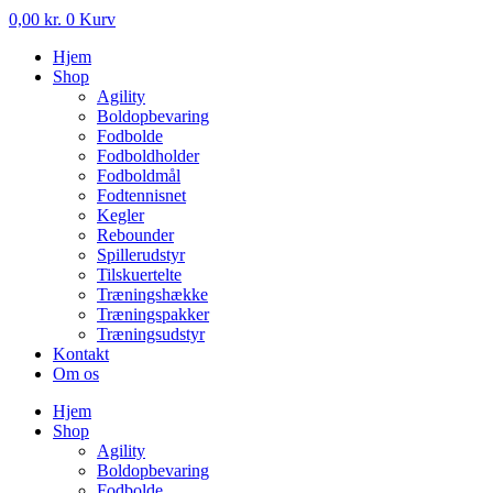
0,00
kr.
0
Kurv
Hjem
Shop
Agility
Boldopbevaring
Fodbolde
Fodboldholder
Fodboldmål
Fodtennisnet
Kegler
Rebounder
Spillerudstyr
Tilskuertelte
Træningshække
Træningspakker
Træningsudstyr
Kontakt
Om os
Hjem
Shop
Agility
Boldopbevaring
Fodbolde