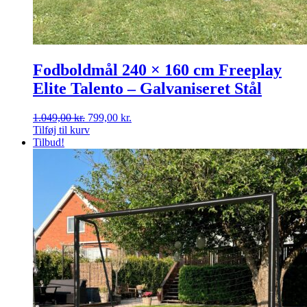
Fodboldmål 240 × 160 cm Freeplay
Elite Talento – Galvaniseret Stål
Den
Den
1.049,00
kr.
799,00
kr.
oprindelige
aktuelle
Tilføj til kurv
pris
pris
Tilbud!
var:
er:
1.049,00 kr..
799,00 kr..