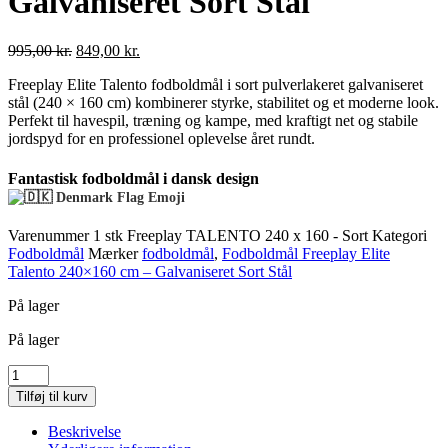
Galvaniseret Sort Stål
Den
Den
995,00
kr.
849,00
kr.
oprindelige
aktuelle
Freeplay Elite Talento fodboldmål i sort pulverlakeret galvaniseret
pris
pris
stål (240 × 160 cm) kombinerer styrke, stabilitet og et moderne look.
var:
er:
Perfekt til havespil, træning og kampe, med kraftigt net og stabile
995,00 kr..
849,00 kr..
jordspyd for en professionel oplevelse året rundt.
Fantastisk fodboldmål i dansk design
Varenummer
1 stk Freeplay TALENTO 240 x 160 - Sort
Kategori
Fodboldmål
Mærker
fodboldmål
,
Fodboldmål Freeplay Elite
Talento 240×160 cm – Galvaniseret Sort Stål
På lager
På lager
Fodboldmål
240×160
Tilføj til kurv
cm
Freeplay
Beskrivelse
Elite