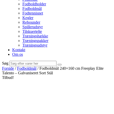
Fodboldholder
Fodboldmål
Fodtennisnet
Kegler
Rebounder
Spillerudstyr
Tilskuertelte
Træningshække
Træningspakker
Træningsudstyr
Kontakt
Om os
Søg
Forside
/
Fodboldmål
/ Fodboldmål 240×160 cm Freeplay Elite
Talento – Galvaniseret Sort Stål
Tilbud!