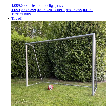
1.099,00
kr.
Den oprindelige pris var:
1.099,00 kr..
899,00
kr.
Den aktuelle pris er: 899,00 kr..
Tilføj til kurv
Tilbud!