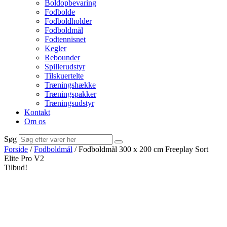
Boldopbevaring
Fodbolde
Fodboldholder
Fodboldmål
Fodtennisnet
Kegler
Rebounder
Spillerudstyr
Tilskuertelte
Træningshække
Træningspakker
Træningsudstyr
Kontakt
Om os
Søg
Forside
/
Fodboldmål
/ Fodboldmål 300 x 200 cm Freeplay Sort
Elite Pro V2
Tilbud!