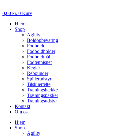
0,00
kr.
0
Kurv
Hjem
Shop
Agility
Boldopbevaring
Fodbolde
Fodboldholder
Fodboldmål
Fodtennisnet
Kegler
Rebounder
Spillerudstyr
Tilskuertelte
Træningshække
Træningspakker
Træningsudstyr
Kontakt
Om os
Hjem
Shop
Agility