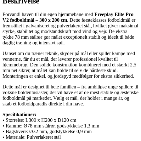
Beskrivelse
Forvandl haven til din egen hjemmebane med
Freeplay Elite Pro
V2 fodboldmål – 300 x 200 cm
. Dette førsteklasses fodboldmål er
fremstillet i galvaniseret og pulverlakeret stål, hvilket giver maksimal
styrke, stabilitet og modstandskraft mod vind og vejr. De ekstra
tykke 78 mm stålrør gør målet exceptionelt stabilt og ideelt til både
daglig træning og intensivt spil.
Uanset om du træner teknik, skyder på mål eller spiller kampe med
vennerne, får du et mål, der leverer professionel kvalitet til
hjemmebrug. Den solide konstruktion kombineret med et stærkt 2,5
mm net sikrer, at målet kan holde til selv de hårdeste skud.
Monteringen er enkel, og jordspyd medfølger for ekstra sikkerhed.
Dette mål er designet til hele familien – fra ambitiøse unge spillere til
voksne boldentusiaster, der vil have et af de mest stabile og æstetiske
fodboldmål på markedet. Vælg et mål, der holder i mange år, og
skab et fodboldparadis direkte i din have.
Specifikationer:
• Størrelse: L300 x H200 x D120 cm
• Ramme: Ø78 mm stålrør, godstykkelse 1,3 mm
• Bagstivere: Ø32 mm, godstykkelse 0,9 mm
• Materiale: Pulverlakeret stål