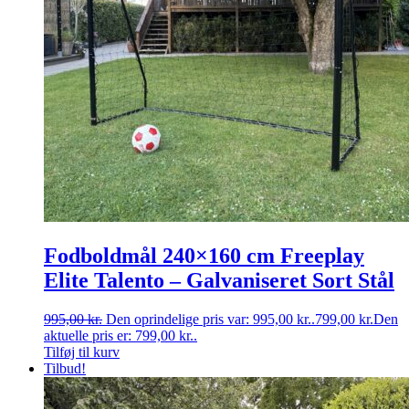
Fodboldmål 240×160 cm Freeplay
Elite Talento – Galvaniseret Sort Stål
995,00
kr.
Den oprindelige pris var: 995,00 kr..
799,00
kr.
Den
aktuelle pris er: 799,00 kr..
Tilføj til kurv
Tilbud!