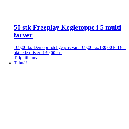
50 stk Freeplay Kegletoppe i 5 multi
farver
199,00
kr.
Den oprindelige pris var: 199,00 kr..
139,00
kr.
Den
aktuelle pris er: 139,00 kr..
Tilføj til kurv
Tilbud!