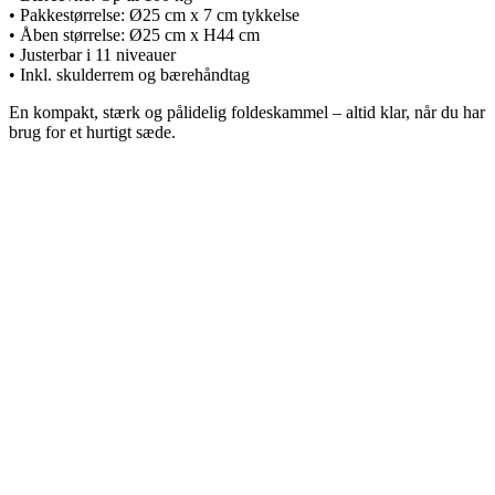
• Pakkestørrelse: Ø25 cm x 7 cm tykkelse
• Åben størrelse: Ø25 cm x H44 cm
• Justerbar i 11 niveauer
• Inkl. skulderrem og bærehåndtag
En kompakt, stærk og pålidelig foldeskammel – altid klar, når du har
brug for et hurtigt sæde.