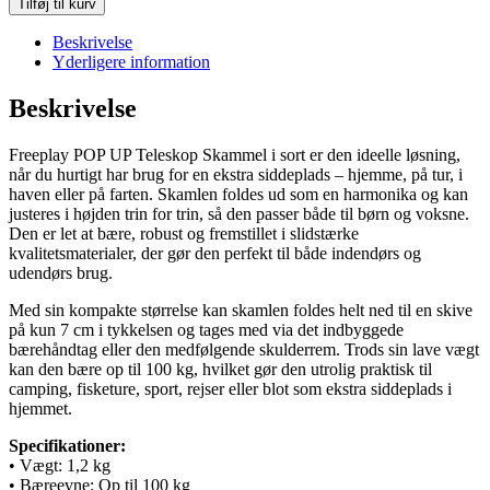
Tilføj til kurv
Beskrivelse
Yderligere information
Beskrivelse
Freeplay POP UP Teleskop Skammel i sort er den ideelle løsning,
når du hurtigt har brug for en ekstra siddeplads – hjemme, på tur, i
haven eller på farten. Skamlen foldes ud som en harmonika og kan
justeres i højden trin for trin, så den passer både til børn og voksne.
Den er let at bære, robust og fremstillet i slidstærke
kvalitetsmaterialer, der gør den perfekt til både indendørs og
udendørs brug.
Med sin kompakte størrelse kan skamlen foldes helt ned til en skive
på kun 7 cm i tykkelsen og tages med via det indbyggede
bærehåndtag eller den medfølgende skulderrem. Trods sin lave vægt
kan den bære op til 100 kg, hvilket gør den utrolig praktisk til
camping, fisketure, sport, rejser eller blot som ekstra siddeplads i
hjemmet.
Specifikationer:
• Vægt: 1,2 kg
• Bæreevne: Op til 100 kg