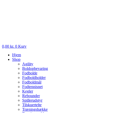
0,00
kr.
0
Kurv
Hjem
Shop
Agility
Boldopbevaring
Fodbolde
Fodboldholder
Fodboldmål
Fodtennisnet
Kegler
Rebounder
Spillerudstyr
Tilskuertelte
Træningshække