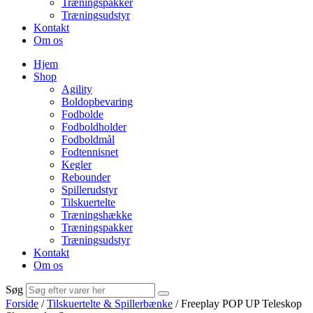
Træningspakker
Træningsudstyr
Kontakt
Om os
Hjem
Shop
Agility
Boldopbevaring
Fodbolde
Fodboldholder
Fodboldmål
Fodtennisnet
Kegler
Rebounder
Spillerudstyr
Tilskuertelte
Træningshække
Træningspakker
Træningsudstyr
Kontakt
Om os
Søg
Forside
/
Tilskuertelte & Spillerbænke
/ Freeplay POP UP Teleskop