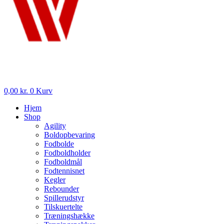
0,00
kr.
0
Kurv
Hjem
Shop
Agility
Boldopbevaring
Fodbolde
Fodboldholder
Fodboldmål
Fodtennisnet
Kegler
Rebounder
Spillerudstyr
Tilskuertelte
Træningshække