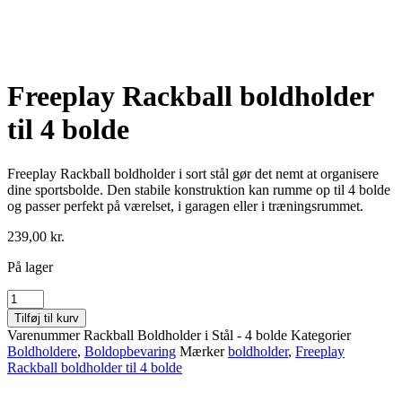
Freeplay Rackball boldholder
til 4 bolde
Freeplay Rackball boldholder i sort stål gør det nemt at organisere
dine sportsbolde. Den stabile konstruktion kan rumme op til 4 bolde
og passer perfekt på værelset, i garagen eller i træningsrummet.
239,00
kr.
På lager
Freeplay
Rackball
Tilføj til kurv
boldholder
Varenummer
Rackball Boldholder i Stål - 4 bolde
Kategorier
til
Boldholdere
,
Boldopbevaring
Mærker
boldholder
,
Freeplay
4
Rackball boldholder til 4 bolde
bolde
antal