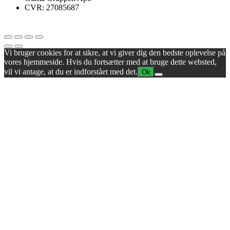
CVR: 27085687
Vi bruger cookies for at sikre, at vi giver dig den bedste oplevelse på
vores hjemmeside. Hvis du fortsætter med at bruge dette websted,
vil vi antage, at du er indforstået med det.
Ok