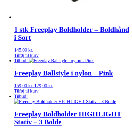
1 stk Freeplay Boldholder – Boldhånd
i Sort
145,00
kr.
Tilføj til kurv
Tilbud!
Freeplay Ballstyle i nylon – Pink
Den
Den
159,00
kr.
129,00
kr.
oprindelige
aktuelle
Tilføj til kurv
pris
pris
Tilbud!
var:
er:
159,00 kr..
129,00 kr..
Freeplay Boldholder HIGHLIGHT
Stativ – 3 Bolde