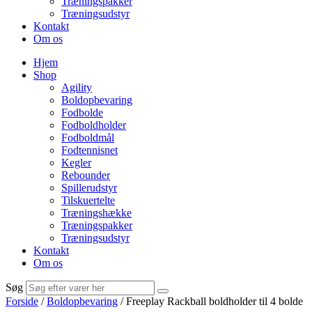
Træningspakker
Træningsudstyr
Kontakt
Om os
Hjem
Shop
Agility
Boldopbevaring
Fodbolde
Fodboldholder
Fodboldmål
Fodtennisnet
Kegler
Rebounder
Spillerudstyr
Tilskuertelte
Træningshække
Træningspakker
Træningsudstyr
Kontakt
Om os
Søg
Forside
/
Boldopbevaring
/ Freeplay Rackball boldholder til 4 bolde