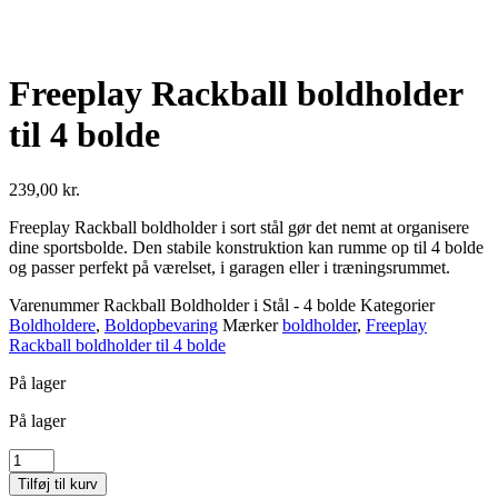
Freeplay Rackball boldholder
til 4 bolde
239,00
kr.
Freeplay Rackball boldholder i sort stål gør det nemt at organisere
dine sportsbolde. Den stabile konstruktion kan rumme op til 4 bolde
og passer perfekt på værelset, i garagen eller i træningsrummet.
Varenummer
Rackball Boldholder i Stål - 4 bolde
Kategorier
Boldholdere
,
Boldopbevaring
Mærker
boldholder
,
Freeplay
Rackball boldholder til 4 bolde
På lager
På lager
Freeplay
Rackball
Tilføj til kurv
boldholder