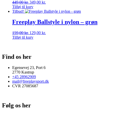
Den
Den
449,00
kr.
349,00
kr.
oprindelige
aktuelle
Tilføj til kurv
pris
pris
Tilbud!
var:
er:
449,00 kr..
349,00 kr..
Freeplay Ballstyle i nylon – grøn
Den
Den
159,00
kr.
129,00
kr.
oprindelige
aktuelle
Tilføj til kurv
pris
pris
var:
er:
159,00 kr..
129,00 kr..
Find os her
Egensevej 23, Port 6
2770 Kastrup
+45 28962909
mail@freeplaysport.dk
CVR 27085687
Følg os her