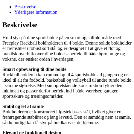
til
Beskrivelse
4
Yderligere information
bolde
antal
Beskrivelse
Hold styr på dine sportsbolde på en smart og stilfuld måde med
Freeplay Rackball boldholderen til 4 bolde. Denne solide boldholder
er fremstillet i robust sort stål og er designet til at give et flot og
praktisk overblik over dine bolde – perfekt til både børn, unge og
voksne, der ønsker orden i hverdagen.
Smart opbevaring til dine bolde
Rackball holderen kan rumme op til 4 sportsbolde ad gangen og er
ideel til alt fra fodbold, basketball og volleyball til andre runde bolde
i samme størrelse. Med sin opretstående konstruktion fylder den
minimalt og passer derfor perfekt ind i både værelser, garager,
sportsskure og træningsområder.
Stabil og let at samle
Boldholderen er konstrueret i førsteklasses stål, hvilket giver en
fremragende stabilitet og lang levetid. Den er samtidig nem at samle,
så du hurtigt kan få styr på boldkaosset derhjemme.
Elegant og funktionelt design