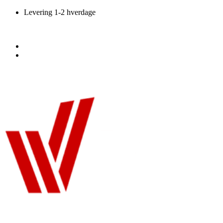
Videre
Levering 1-2 hverdage
til
indhold