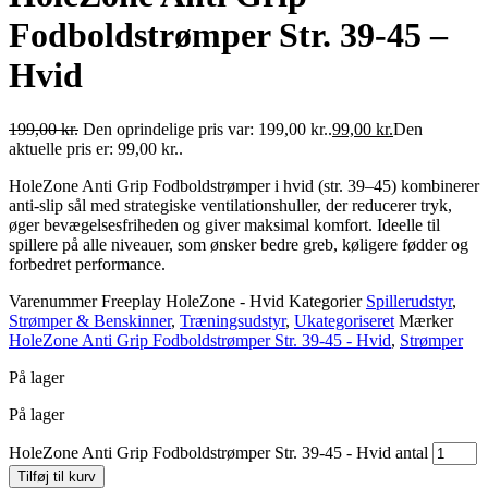
Fodboldstrømper Str. 39-45 –
Hvid
199,00
kr.
Den oprindelige pris var: 199,00 kr..
99,00
kr.
Den
aktuelle pris er: 99,00 kr..
HoleZone Anti Grip Fodboldstrømper i hvid (str. 39–45) kombinerer
anti-slip sål med strategiske ventilationshuller, der reducerer tryk,
øger bevægelsesfriheden og giver maksimal komfort. Ideelle til
spillere på alle niveauer, som ønsker bedre greb, køligere fødder og
forbedret performance.
Varenummer
Freeplay HoleZone - Hvid
Kategorier
Spillerudstyr
,
Strømper & Benskinner
,
Træningsudstyr
,
Ukategoriseret
Mærker
HoleZone Anti Grip Fodboldstrømper Str. 39-45 - Hvid
,
Strømper
På lager
På lager
HoleZone Anti Grip Fodboldstrømper Str. 39-45 - Hvid antal
Tilføj til kurv