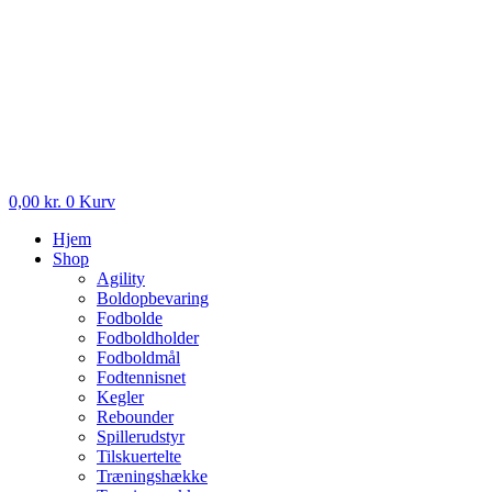
0,00
kr.
0
Kurv
Hjem
Shop
Agility
Boldopbevaring
Fodbolde
Fodboldholder
Fodboldmål
Fodtennisnet
Kegler
Rebounder
Spillerudstyr
Tilskuertelte
Træningshække