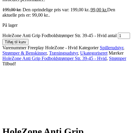
199,00
kr.
Den oprindelige pris var: 199,00 kr..
99,00
kr.
Den
aktuelle pris er: 99,00 kr..
På lager
HoleZone Anti Grip Fodboldstrømper Str. 39-45 - Hvid antal
Tilføj til kurv
Varenummer
Freeplay HoleZone - Hvid
Kategorier
Spillerudstyr
,
Strømper & Benskinner
,
Træningsudstyr
,
Ukategoriseret
Mærker
HoleZone Anti Grip Fodboldstrømper Str. 39-45 - Hvid
,
Strømper
Tilbud!
HoleZone Anti Grip