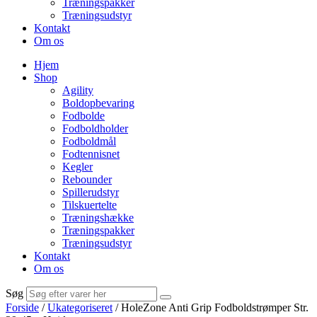
Træningspakker
Træningsudstyr
Kontakt
Om os
Hjem
Shop
Agility
Boldopbevaring
Fodbolde
Fodboldholder
Fodboldmål
Fodtennisnet
Kegler
Rebounder
Spillerudstyr
Tilskuertelte
Træningshække
Træningspakker
Træningsudstyr
Kontakt
Om os
Søg
Forside
/
Ukategoriseret
/ HoleZone Anti Grip Fodboldstrømper Str.