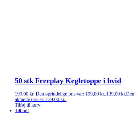
50 stk Freeplay Kegletoppe i hvid
199,00
kr.
Den oprindelige pris var: 199,00 kr..
139,00
kr.
Den
aktuelle pris er: 139,00 kr..
Tilføj til kurv
Tilbud!