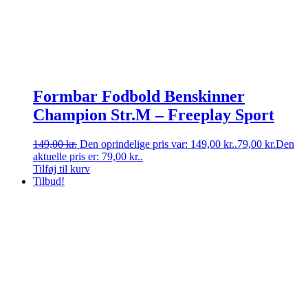
Formbar Fodbold Benskinner
Champion Str.M – Freeplay Sport
149,00
kr.
Den oprindelige pris var: 149,00 kr..
79,00
kr.
Den
aktuelle pris er: 79,00 kr..
Tilføj til kurv
Tilbud!