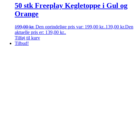
50 stk Freeplay Kegletoppe i Gul og
Orange
199,00
kr.
Den oprindelige pris var: 199,00 kr..
139,00
kr.
Den
aktuelle pris er: 139,00 kr..
Tilføj til kurv
Tilbud!