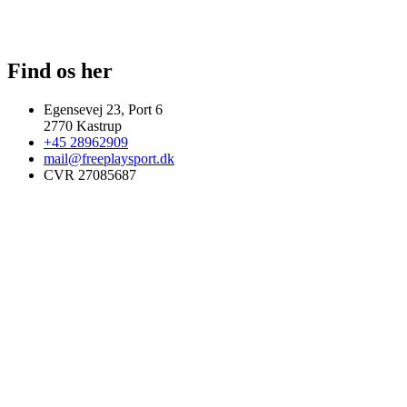
Find os her
Egensevej 23, Port 6
2770 Kastrup
+45 28962909
mail@freeplaysport.dk
CVR 27085687