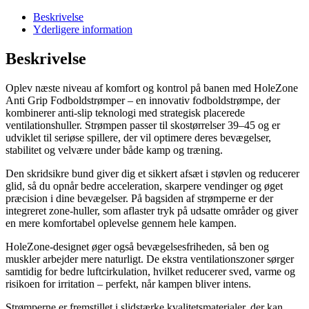
Beskrivelse
Yderligere information
Beskrivelse
Oplev næste niveau af komfort og kontrol på banen med HoleZone
Anti Grip Fodboldstrømper – en innovativ fodboldstrømpe, der
kombinerer anti-slip teknologi med strategisk placerede
ventilationshuller. Strømpen passer til skostørrelser 39–45 og er
udviklet til seriøse spillere, der vil optimere deres bevægelser,
stabilitet og velvære under både kamp og træning.
Den skridsikre bund giver dig et sikkert afsæt i støvlen og reducerer
glid, så du opnår bedre acceleration, skarpere vendinger og øget
præcision i dine bevægelser. På bagsiden af strømperne er der
integreret zone-huller, som aflaster tryk på udsatte områder og giver
en mere komfortabel oplevelse gennem hele kampen.
HoleZone-designet øger også bevægelsesfriheden, så ben og
muskler arbejder mere naturligt. De ekstra ventilationszoner sørger
samtidig for bedre luftcirkulation, hvilket reducerer sved, varme og
risikoen for irritation – perfekt, når kampen bliver intens.
Strømperne er fremstillet i slidstærke kvalitetsmaterialer, der kan