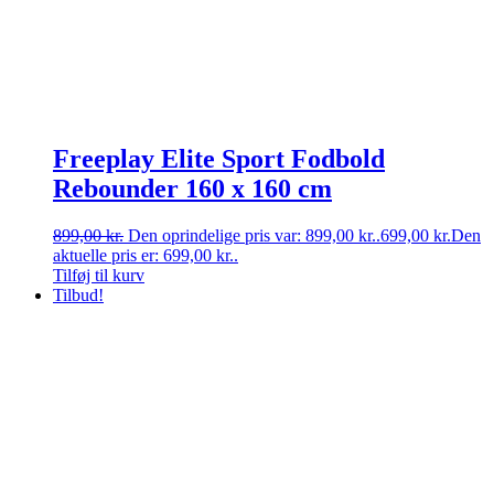
Freeplay Elite Sport Fodbold
Rebounder 160 x 160 cm
899,00
kr.
Den oprindelige pris var: 899,00 kr..
699,00
kr.
Den
aktuelle pris er: 699,00 kr..
Tilføj til kurv
Tilbud!