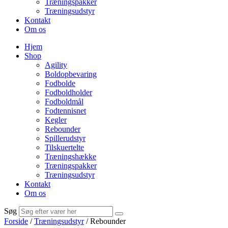
Træningspakker
Træningsudstyr
Kontakt
Om os
Hjem
Shop
Agility
Boldopbevaring
Fodbolde
Fodboldholder
Fodboldmål
Fodtennisnet
Kegler
Rebounder
Spillerudstyr
Tilskuertelte
Træningshække
Træningspakker
Træningsudstyr
Kontakt
Om os
Søg
Forside
/
Træningsudstyr
/ Rebounder