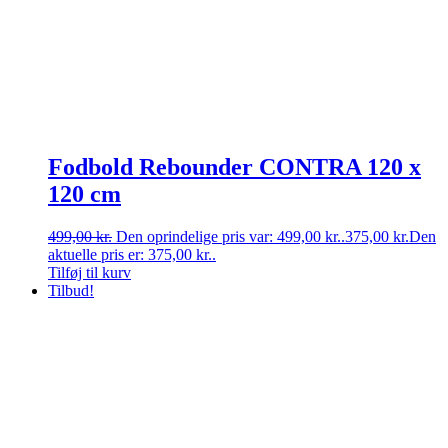
Fodbold Rebounder CONTRA 120 x
120 cm
499,00
kr.
Den oprindelige pris var: 499,00 kr..
375,00
kr.
Den
aktuelle pris er: 375,00 kr..
Tilføj til kurv
Tilbud!