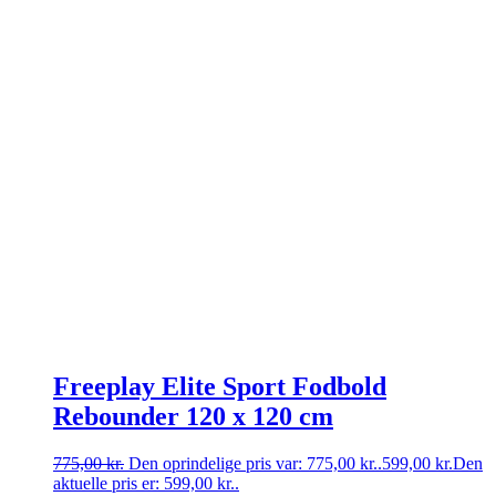
Freeplay Elite Sport Fodbold
Rebounder 120 x 120 cm
775,00
kr.
Den oprindelige pris var: 775,00 kr..
599,00
kr.
Den
aktuelle pris er: 599,00 kr..