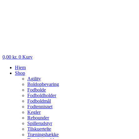
0,00
kr.
0
Kurv
Hjem
Shop
Agility
Boldopbevaring
Fodbolde
Fodboldholder
Fodboldmål
Fodtennisnet
Kegler
Rebounder
Spillerudstyr
Tilskuertelte
Træningshække