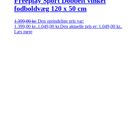
Freeplay Sport Dobbelt vinkel
fodboldvæg 120 x 50 cm
1.399,00
kr.
Den oprindelige pris var:
1.399,00 kr..
1.049,00
kr.
Den aktuelle pris er: 1.049,00 kr..
Læs mere