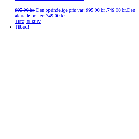
995,00
kr.
Den oprindelige pris var: 995,00 kr..
749,00
kr.
Den
aktuelle pris er: 749,00 kr..
Tilføj til kurv
Tilbud!