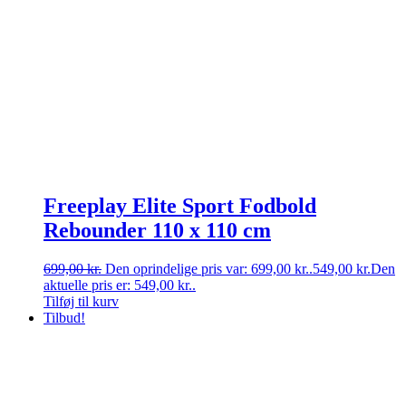
Freeplay Elite Sport Fodbold
Rebounder 110 x 110 cm
699,00
kr.
Den oprindelige pris var: 699,00 kr..
549,00
kr.
Den
aktuelle pris er: 549,00 kr..
Tilføj til kurv
Tilbud!