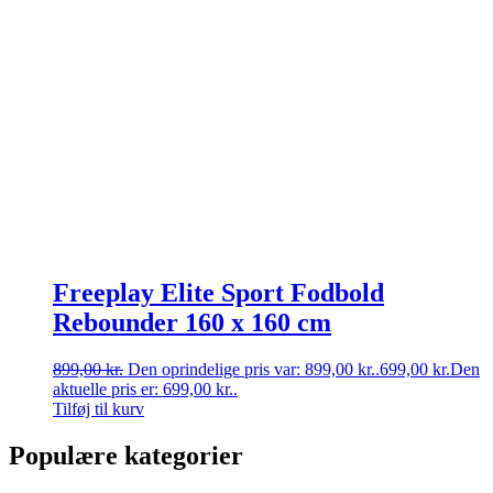
Freeplay Elite Sport Fodbold
Rebounder 160 x 160 cm
899,00
kr.
Den oprindelige pris var: 899,00 kr..
699,00
kr.
Den
aktuelle pris er: 699,00 kr..
Tilføj til kurv
Populære kategorier