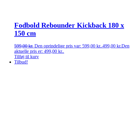
Fodbold Rebounder Kickback 180 x
150 cm
599,00
kr.
Den oprindelige pris var: 599,00 kr..
499,00
kr.
Den
aktuelle pris er: 499,00 kr..
Tilføj til kurv
Tilbud!