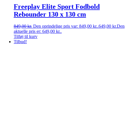
Freeplay Elite Sport Fodbold
Rebounder 130 x 130 cm
849,00
kr.
Den oprindelige pris var: 849,00 kr..
649,00
kr.
Den
aktuelle pris er: 649,00 kr..
Tilføj til kurv
Tilbud!