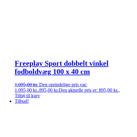
Freeplay Sport dobbelt vinkel
fodboldvæg 100 x 40 cm
1.095,00
kr.
Den oprindelige pris var:
1.095,00 kr..
895,00
kr.
Den aktuelle pris er: 895,00 kr..
Tilføj til kurv
Tilbud!