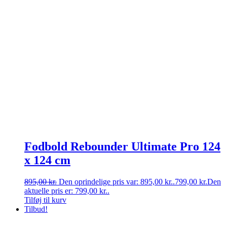
Fodbold Rebounder Ultimate Pro 124
x 124 cm
895,00
kr.
Den oprindelige pris var: 895,00 kr..
799,00
kr.
Den
aktuelle pris er: 799,00 kr..
Tilføj til kurv
Tilbud!