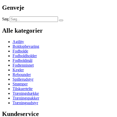
Genveje
Søg
Alle kategorier
Agility
Boldopbevaring
Fodbolde
Fodboldholder
Fodboldmål
Fodtennisnet
Kegler
Rebounder
Spillerudstyr
Strømper
Tilskuertelte
Træningshække
Træningspakker
Træningsudstyr
Kundeservice