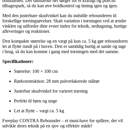
holdbarhed. Det slidstærke net sørger for et kraftigt og præcist
tilbagespark, så du kan øve boldkontrol og timing igen og igen.
Med den justerbare skudvinkel kan du indstille rebounderen til
forskellige træningsøvelser. Skab variation i træningen ved at ændre
vinklen og udfordre dine evner inden for teknik, nedtagning, hurtige
afleveringer og reaktioner.
Den kompakte størrelse og en vægt på kun ca. 5 kg gør rebounderen
let at flytte rundt på i haven. Den er samtidig hurtig at samle og tage
i brug, så du kan komme i gang med træningen med det samme.
Specifikationer:
Størrelse: 100 × 100 cm
Rørkonstruktion: 28 mm pulverlakerede stålrør
Justerbar skudvinkel for varieret træning
Perfekt til børn og unge
Let at flytte – vægt ca. 5 kg
Freeplay CONTRA Rebounder – et must-have for spillere, der vil
udvikle deres teknik på en sjov og effektiv måde!