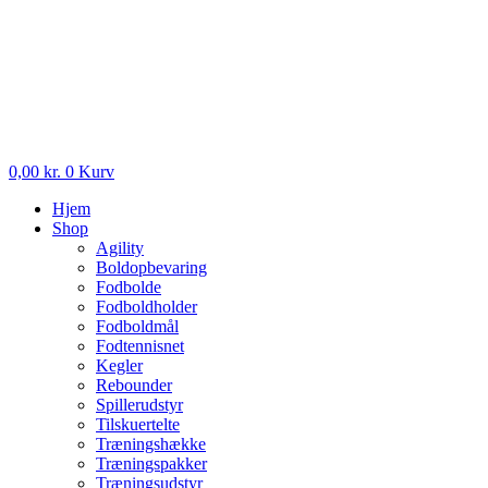
0,00
kr.
0
Kurv
Hjem
Shop
Agility
Boldopbevaring
Fodbolde
Fodboldholder
Fodboldmål
Fodtennisnet
Kegler
Rebounder
Spillerudstyr
Tilskuertelte
Træningshække
Træningspakker
Træningsudstyr