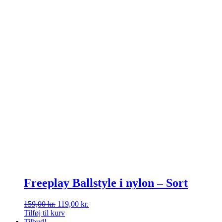
Freeplay Ballstyle i nylon – Sort
Den
Den
159,00
kr.
119,00
kr.
oprindelige
aktuelle
Tilføj til kurv
pris
pris
Tilbud!