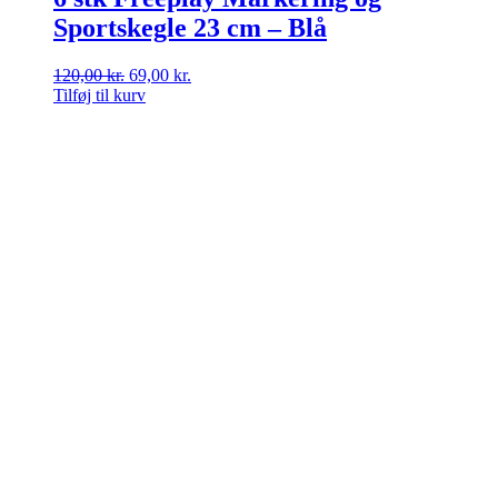
Sportskegle 23 cm – Blå
Den
Den
120,00
kr.
69,00
kr.
oprindelige
aktuelle
Tilføj til kurv
pris
pris
var:
er:
120,00 kr..
69,00 kr..