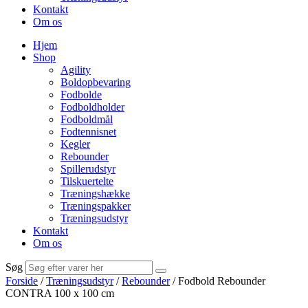
Kontakt
Om os
Hjem
Shop
Agility
Boldopbevaring
Fodbolde
Fodboldholder
Fodboldmål
Fodtennisnet
Kegler
Rebounder
Spillerudstyr
Tilskuertelte
Træningshække
Træningspakker
Træningsudstyr
Kontakt
Om os
Søg
Forside
/
Træningsudstyr
/
Rebounder
/ Fodbold Rebounder
CONTRA 100 x 100 cm