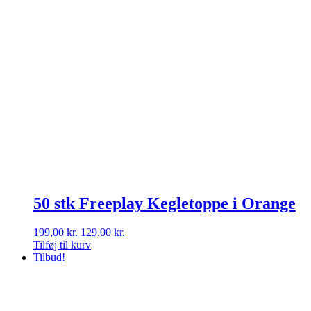
50 stk Freeplay Kegletoppe i Orange
Den
Den
199,00
kr.
129,00
kr.
oprindelige
aktuelle
Tilføj til kurv
pris
pris
Tilbud!
var:
er:
199,00 kr..
129,00 kr..