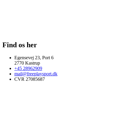
Find os her
Egensevej 23, Port 6
2770 Kastrup
+45 28962909
mail@freeplaysport.dk
CVR 27085687