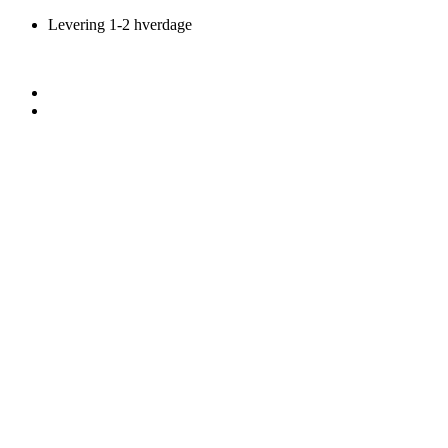
Videre
Levering 1-2 hverdage
til
indhold